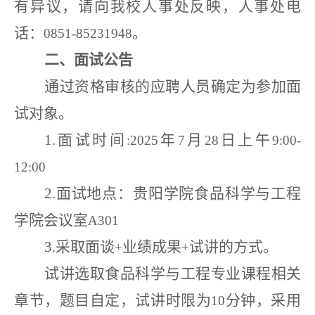
有异议，请向我校人事处反映，人事处电
话：
。
0851-85231948
二、面试公告
通过资格审核的应聘人员确定为参加面
试对象。
1.
面试时间
年
月
日上午
:2025
7
28
9:00-
12:00
2.
面试地点：贵阳学院食品科学与工程
学院会议室
A301
3.
采取面谈
业绩成果
试讲的方式。
+
+
试讲选取食品科学与工程专业课程相关
章节，题目自定，试讲时限为
分钟，采用
10