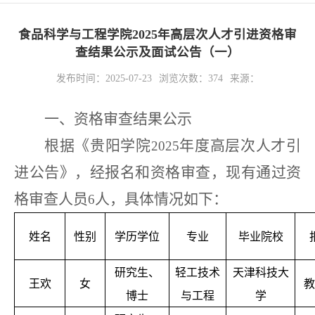
食品科学与工程学院2025年高层次人才引进资格审
查结果公示及面试公告（一）
发布时间：2025-07-23
浏览次数：
374
来源：
一、资格审查结果公示
根据《贵阳学院
年度高层次人才引
2025
进公告》，经报名和资格审查，现有通过资
格审查人员
人，具体情况如下：
6
姓名
性别
学历学位
专业
毕业院校
研究生、
轻工技术
天津科技大
王欢
女
教
博士
与工程
学