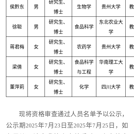
研究生、
侯黔东
男
生物学
贵州大学
教
博士
研究生、
东北农业大
徐聪
男
食品科学
教
博士
学
研究生、
蒋君梅
女
农药学
贵州大学
教
博士
研究生、
食品科学
华南理工大
梁倩
女
教
博士
与工程
学
研究生、
董萍莉
女
化学
四川大学
教
博士
现将资格审查通过人员名单予以公示，
公示期
年
月
日至
年
月
日，如
2025
7
23
2025
7
25