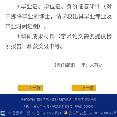
3.
毕业证、学位证、身份证复印件（对
于即将毕业的博士，请学校出具毕业专业及
毕业时间证明）。
4.
科研成果材料（学术论文需要提供检
索报告）和获奖证书等。
【责任编辑】一审：人事处
上一篇
下一篇
版权所有@贵阳学院人事处 制作维护：贵阳学院宣传部
地址：贵阳市南明区见龙洞路103号 邮编：550005
ICP备案号：
黔ICP备10200552号-1
:
贵公网安备 52010202000512号